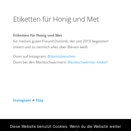
Etiketten für Honig und Met
Etiketten für Honig und Met
für meinen guten Freund Dominik, der seit 2019 begeistert
imkert und so ziemlich alles über Bienen weiß.
Domi auf Instagram:
@domisbienchen
Domi bei den Marktschwärmern:
Marktschwärmer Altdorf
Instagram
★
Etsy
Diese Website benutzt Cookies. Wenn du die Website weiter